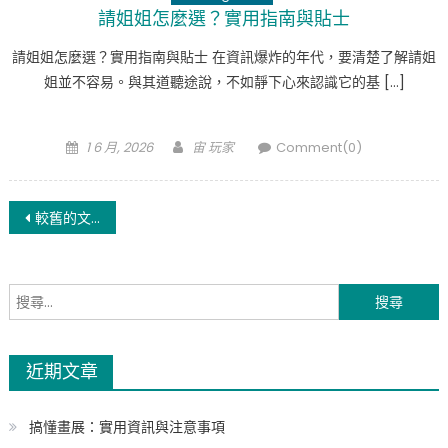
請姐姐怎麼選？實用指南與貼士
請姐姐怎麼選？實用指南與貼士 在資訊爆炸的年代，要清楚了解請姐
姐並不容易。與其道聽途說，不如靜下心來認識它的基 […]
Posted
Author
1 6 月, 2026
宙 玩家
Comment(0)
on
文
較舊的文章
章
導
搜
尋
覽
關
近期文章
鍵
字:
搞懂畫展：實用資訊與注意事項