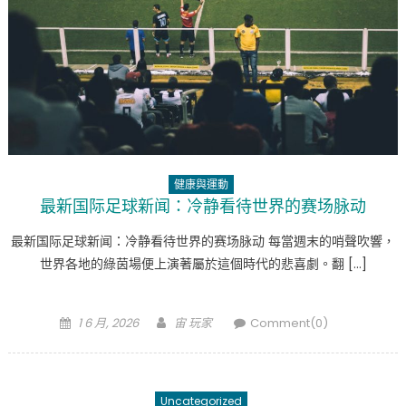
健康與運動
最新国际足球新闻：冷静看待世界的赛场脉动
最新国际足球新闻：冷静看待世界的赛场脉动 每當週末的哨聲吹響，
世界各地的綠茵場便上演著屬於這個時代的悲喜劇。翻 […]
Posted
Author
1 6 月, 2026
宙 玩家
Comment(0)
on
Uncategorized