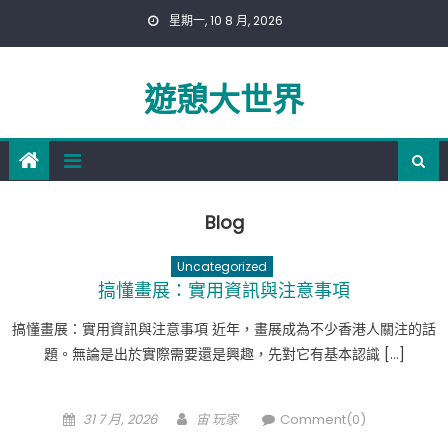
Skip
星期一, 10 8 月, 2026
to
content
遊憩大世界
Blog
Uncategorized
搞懂畫展：實用資訊與注意事項
搞懂畫展：實用資訊與注意事項 近年，畫展成為不少香港人關注的話
題。無論是出於實際需要還是興趣，先對它有基本認識 […]
Posted
Author
31 7 月, 2026
宙 玩家
Comment(0)
on