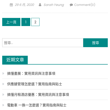
Posted
Author
29 6 月, 2020
Sarah Yeung
Comment(0)
on
Posts
上一頁
1
2
pagination
搜
尋
關
近期文章
鍵
字:
搞懂畫展：實用資訊與注意事項
供應鏈管理怎麼選？實用指南與貼士
搞懂月租酒店優惠：實用資訊與注意事項
電動車 一換一怎麼選？實用指南與貼士