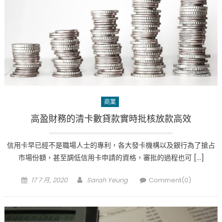
商業
高盈財務的清卡數貸款實時批核放款高效
信用卡早已經不是職場人士的專利，各大發卡機構以及銀行為了搶占
市場份額，甚至調低信用卡申請的資格，審批的過程也可 […]
Posted
Author
17 7 月, 2020
Sarah Yeung
Comment(0)
on