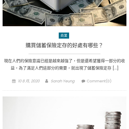
商業
購買儲蓄保險定存的好處有哪些？
現在人們的保險意識已經是越來越強了，但是還希望獲得一部分的收
益，為了滿足人們這部分的需要，就出現了儲蓄保險定存 […]
Posted
Author
10 8 月, 2020
Sarah Yeung
Comment(0)
on