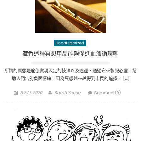
Uncategorized
藏香這種冥想用品能夠促進血液循環嗎
所謂的冥想是瑜伽實現入定的技法以及途徑，通過它來製服心靈，幫
助人們告別負面情緒。因為冥想越來越得到市民的追捧， […]
Posted
Author
8 7 月, 2020
Sarah Yeung
Comment(0)
on