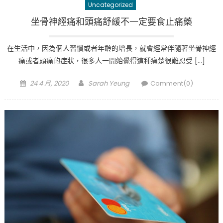
Uncategorized
坐骨神經痛和頭痛舒緩不一定要食止痛藥
在生活中，因為個人習慣或者年齡的增長，就會經常伴隨著坐骨神經
痛或者頭痛的症狀，很多人一開始覺得這種痛楚很難忍受 […]
Posted
Author
24 4 月, 2020
Sarah Yeung
Comment(0)
on