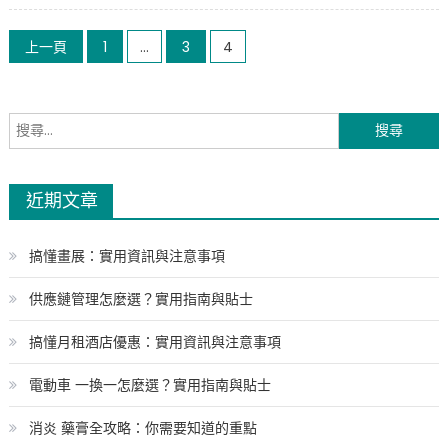
Posts
上一頁
1
...
3
4
pagination
搜
尋
關
近期文章
鍵
字:
搞懂畫展：實用資訊與注意事項
供應鏈管理怎麼選？實用指南與貼士
搞懂月租酒店優惠：實用資訊與注意事項
電動車 一換一怎麼選？實用指南與貼士
消炎 藥膏全攻略：你需要知道的重點