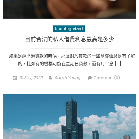
Uncategorized
目前合法的私人借貸利息最高是多少
如果是經歷過貸款的時候，那麼對於貸款的一些基礎信息是有了解
的，比如有的機構可能在星期日貸款，還有月平息 […]
Posted
Author
31 3 月, 2020
Sarah Yeung
Comment(0)
on