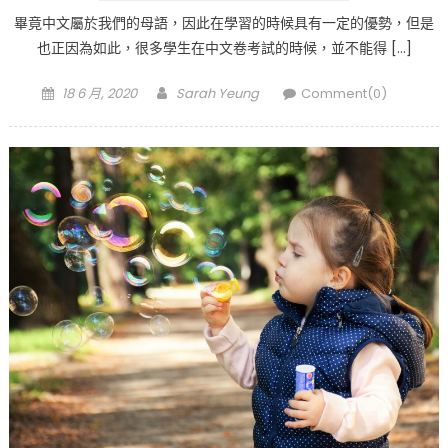
畢竟中文屬於我們的母語，因此在學習的時候具有一定的優勢，但是
也正因為如此，很多學生在中文卷考試的時候，並不能得 […]
Posted
Author
18 6 月, 2020
Sarah Yeung
Comment(0)
on