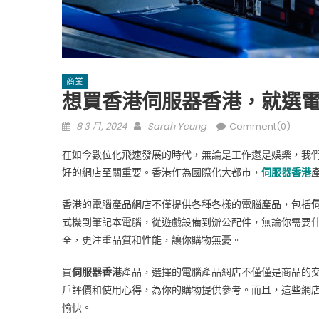
商業
想買香港伺服器香港，就選
Posted
Author
8 3 月, 2024
Sarah Yeung
Comment(0)
on
在如今數位化飛速發展的時代，無論是工作還是娛樂，我
好的網店至關重要。香港作為國際化大都市，
伺服器香港
香港的電腦產品網店不僅提供各種各樣的電腦產品，包括
式機到筆記本電腦，從遊戲設備到辦公配件，無論你需要
全，更注重品質和性能，讓你購物無憂。
買
伺服器香港
產品，選擇的電腦產品網店不僅僅是商品的
戶評價和使用心得，為你的購物提供參考。而且，這些網
愉快。