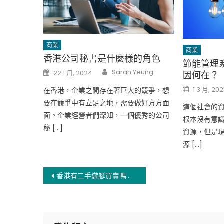
商業
商業
香港公司秘書是什麼樣的角色
節能管理
Author
Posted
Sarah Yeung
22 1 月, 2024
因何在？
on
Posted
1 3 月, 202
在香港，企業之間存在著巨大的競爭，想
on
要在競爭中有立足之地，需要做好方方面
這個社會的
面。企業經營者們深知，一個優秀的公司
根本沒有意
秘 […]
資源，但是
源 […]
文
香港有二手遊艇買賣嗎，如何尋找心儀的豪華水上玩具
章
導