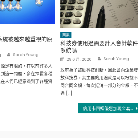
商業
系統被越來越重視的原
科技券使用過需要計入會計軟
系統嗎
Author
Sarah Yeung
1
Author
Posted
Sarah Yeung
29 6 月, 2020
on
資源是有限的，在以前許多人
政府為了鼓勵科技創新，因此會向企業
識到這一問題，多在揮霍各種
放科技券，其主要的用途就是可以根據
現在人們已經意識到了各種資
同合同金額，每次抵消一部分的金額。
過 […]
信用卡回贈優惠加現金套現有多重驚喜