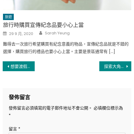
旅遊
旅行時購買宣傳紀念品要小心上當
Author
Posted
Sarah Yeung
29 9 月, 2020
on
難得去一次旅行希望購買有紀念意義的物品，宣傳紀念品就是不錯的
選擇，購買旅行的禮品也要小心上當。主要是景區通常有 […]
文
想要渡假沒地方去，就來北海道滑雪渡假村
探索大角咀君匯港的豪華生活
章
導
發佈留言
覽
發佈留言必須填寫的電子郵件地址不會公開。
必填欄位標示為
*
留言
*