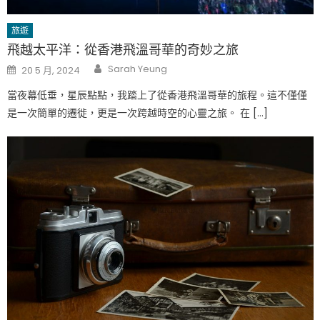
旅遊
飛越太平洋：從香港飛溫哥華的奇妙之旅
Author
Posted
Sarah Yeung
20 5 月, 2024
on
當夜幕低垂，星辰點點，我踏上了從香港飛溫哥華的旅程。這不僅僅
是一次簡單的遷徙，更是一次跨越時空的心靈之旅。 在 […]