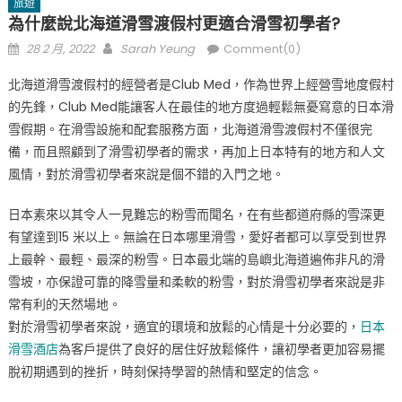
旅遊
為什麼說北海道滑雪渡假村更適合滑雪初學者?
Posted
Author
28 2 月, 2022
Sarah Yeung
Comment(0)
on
北海道滑雪渡假村的經營者是Club Med，作為世界上經營雪地度假村
的先鋒，Club Med能讓客人在最佳的地方度過輕鬆無憂寫意的日本滑
雪假期。在滑雪設施和配套服務方面，北海道滑雪渡假村不僅很完
備，而且照顧到了滑雪初學者的需求，再加上日本特有的地方和人文
風情，對於滑雪初學者來說是個不錯的入門之地。
日本素來以其令人一見難忘的粉雪而聞名，在有些都道府縣的雪深更
有望達到15 米以上。無論在日本哪里滑雪，愛好者都可以享受到世界
上最幹、最輕、最深的粉雪。日本最北端的島嶼北海道遍佈非凡的滑
雪坡，亦保證可靠的降雪量和柔軟的粉雪，對於滑雪初學者來說是非
常有利的天然場地。
對於滑雪初學者來說，適宜的環境和放鬆的心情是十分必要的，
日本
滑雪酒店
為客戶提供了良好的居住好放鬆條件，讓初學者更加容易擺
脫初期遇到的挫折，時刻保持學習的熱情和堅定的信念。