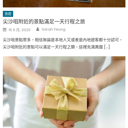
旅遊
尖沙咀附近的景點滿足一天行程之旅
Author
Posted
Sarah Yeung
15 9 月, 2020
on
尖沙咀景點眾多，相信無論是本地人又或者是內地遊客都十分認可，
尖沙咀附近的景點可以滿足一天行程之類，這裡充滿異國 […]