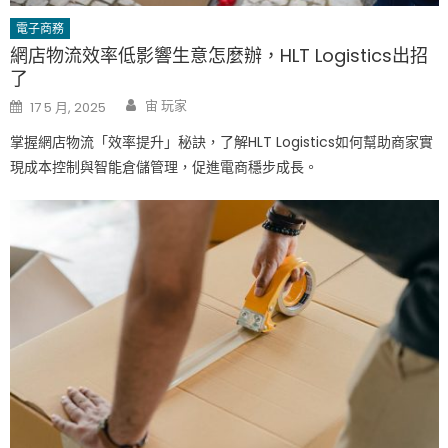
電子商務
網店物流效率低影響生意怎麼辦，HLT Logistics出招
了
Author
Posted
宙 玩家
17 5 月, 2025
on
掌握網店物流「效率提升」秘訣，了解HLT Logistics如何幫助商家實
現成本控制與智能倉儲管理，促進電商穩步成長。