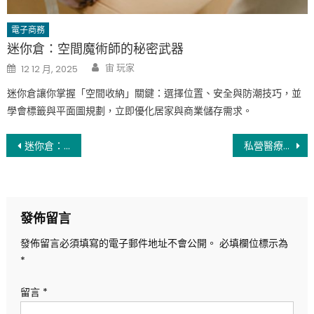
電子商務
迷你倉：空間魔術師的秘密武器
Author
Posted
宙 玩家
12 12 月, 2025
on
迷你倉讓你掌握「空間收納」關鍵：選擇位置、安全與防潮技巧，並
學會標籤與平面圖規劃，立即優化居家與商業儲存需求。
文
迷你倉：企業及個人儲存解決方案詳解
私營醫療機構的重要性與未來展望
章
導
發佈留言
覽
發佈留言必須填寫的電子郵件地址不會公開。
必填欄位標示為
*
留言
*