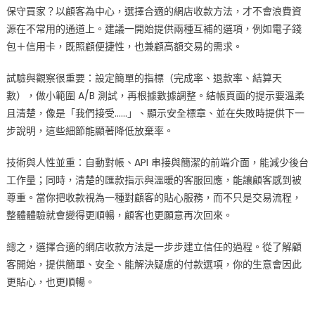
保守買家？以顧客為中心，選擇合適的網店收款方法，才不會浪費資
源在不常用的通道上。建議一開始提供兩種互補的選項，例如電子錢
包＋信用卡，既照顧便捷性，也兼顧高額交易的需求。
試驗與觀察很重要：設定簡單的指標（完成率、退款率、結算天
數），做小範圍 A/B 測試，再根據數據調整。結帳頁面的提示要溫柔
且清楚，像是「我們接受……」、顯示安全標章、並在失敗時提供下一
步說明，這些細節能顯著降低放棄率。
技術與人性並重：自動對帳、API 串接與簡潔的前端介面，能減少後台
工作量；同時，清楚的匯款指示與溫暖的客服回應，能讓顧客感到被
尊重。當你把收款視為一種對顧客的貼心服務，而不只是交易流程，
整體體驗就會變得更順暢，顧客也更願意再次回來。
總之，選擇合適的網店收款方法是一步步建立信任的過程。從了解顧
客開始，提供簡單、安全、能解決疑慮的付款選項，你的生意會因此
更貼心，也更順暢。