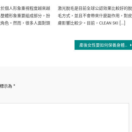
on
對於個人形象重視程度越來越
激光脫毛是目前全球公認效果比較好的
為整體形象重要組成部分，扮
毛方式，並且不會帶來什麼副作用，對
視角色。然而，很多人面對頭
膚影響比較少。目前，CLEAN SKI […]
產後女性要如何保養身體？方法來了
位標示為
*