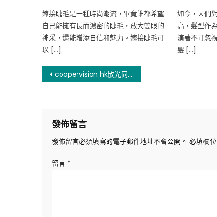
on
on
嫁接睫毛是一種時尚潮流，畢竟誰都希望
如今，人們
自己能擁有長而濃密的睫毛，放大雙眼的
高，髮型作
神采，還能增添自信和魅力。嫁接睫毛可
演著不可忽
以 […]
髮 […]
文
coopervision hk散光同clalen 散光隱形眼鏡比哪個更好
章
導
發佈留言
覽
發佈留言必須填寫的電子郵件地址不會公開。
必填欄
留言
*