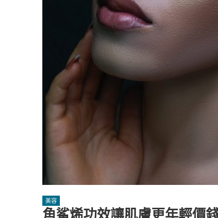
美容
角鯊烯功效讓肌膚更年輕價