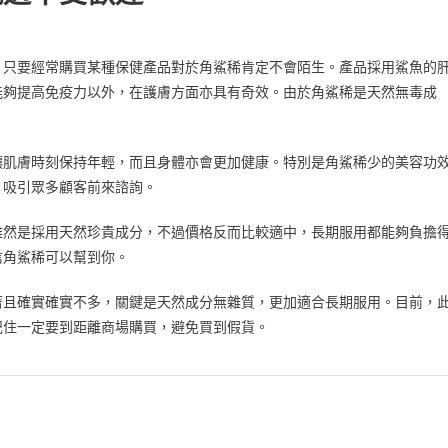
，只要經常購買某種保健產品對於角鯊稀肯定不會陌生。產品採用鯊魚的
能夠提高免疫力以外，在護膚方面亦具有奇效。由於角鯊稀是天然無毒成
讓肌膚時刻保持年輕，而且身體亦會更加健康。特別是角鯊稀少的美容功
，吸引眾多顧客前來諮詢。
雖然是採用天然珍貴成分，不過價格反而比較適中，長期服用都能夠負擔
信角鯊稀可以幫到你。
著且確實確實不多，關鍵是天然成分無雜質，更加適合長期服用。目前，
記住一定要到距離商場購買，避免買到假貨。