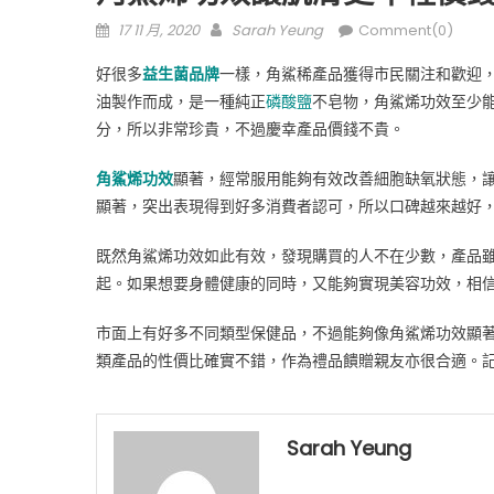
Posted
Author
17 11 月, 2020
Sarah Yeung
Comment(0)
on
好很多
益生菌品牌
一樣，角鯊稀產品獲得市民關注和歡迎
油製作而成，是一種純正
磷酸鹽
不皂物，角鯊烯功效至少
分，所以非常珍貴，不過慶幸產品價錢不貴。
角鯊烯功效
顯著，經常服用能夠有效改善細胞缺氧狀態，
顯著，突出表現得到好多消費者認可，所以口碑越來越好
既然角鯊烯功效如此有效，發現購買的人不在少數，產品
起。如果想要身體健康的同時，又能夠實現美容功效，相
市面上有好多不同類型保健品，不過能夠像角鯊烯功效顯
類產品的性價比確實不錯，作為禮品饋贈親友亦很合適。
Sarah Yeung